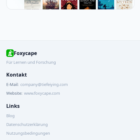
Foxycape
Für Lernen und Forschung
Kontakt
E-Mail:
company@tiefeiying.com
Website:
www.foxycape.com
Links
Blog
Datenschutzerklärung
Nutzungsbedingungen