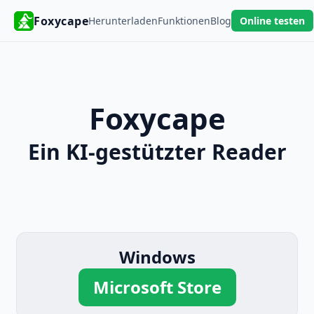
Foxycape
Herunterladen
Funktionen
Blog
Online testen
Foxycape
Ein KI-gestützter Reader
Windows
Microsoft Store