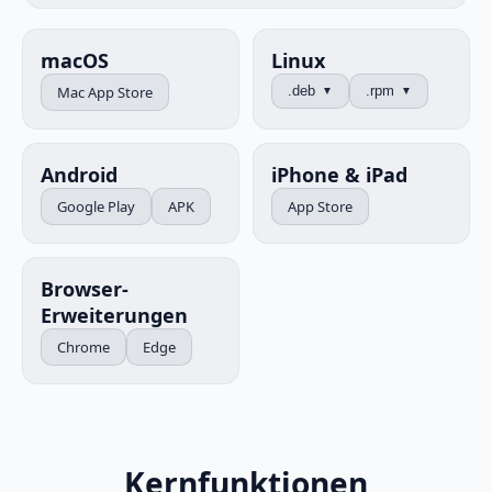
macOS
Linux
Mac App Store
.deb
.rpm
▼
▼
Android
iPhone & iPad
Google Play
APK
App Store
Browser-
Erweiterungen
Chrome
Edge
Kernfunktionen