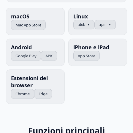
macOS
Linux
Mac App Store
.deb
.rpm
▼
▼
Android
iPhone e iPad
Google Play
APK
App Store
Estensioni del
browser
Chrome
Edge
Funzioni principali