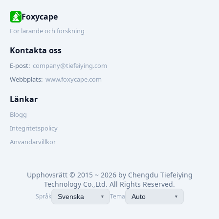
Foxycape
För lärande och forskning
Kontakta oss
E-post:
company@tiefeiying.com
Webbplats:
www.foxycape.com
Länkar
Blogg
Integritetspolicy
Användarvillkor
Upphovsrätt © 2015 ~ 2026 by Chengdu Tiefeiying
Technology Co.,Ltd. All Rights Reserved.
中文简体
中文繁體(臺灣)
中文繁
Språk
Tema
Svenska
Auto
▼
▼