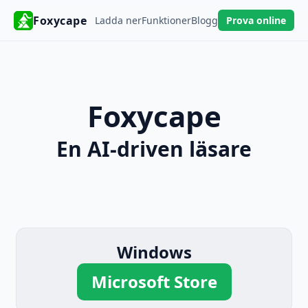
Foxycape
Ladda ner
Funktioner
Blogg
Prova online
Foxycape
En AI-driven läsare
Windows
Microsoft Store