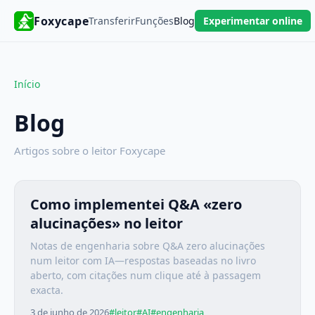
Foxycape
Transferir
Funções
Blog
Experimentar online
Início
Blog
Artigos sobre o leitor Foxycape
Como implementei Q&A «zero
alucinações» no leitor
Notas de engenharia sobre Q&A zero alucinações
num leitor com IA—respostas baseadas no livro
aberto, com citações num clique até à passagem
exacta.
3 de junho de 2026
#leitor
#AI
#engenharia