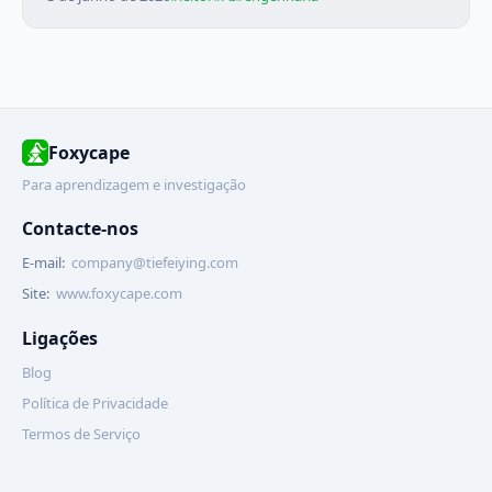
Foxycape
Para aprendizagem e investigação
Contacte-nos
E-mail:
company@tiefeiying.com
Site:
www.foxycape.com
Ligações
Blog
Política de Privacidade
Termos de Serviço