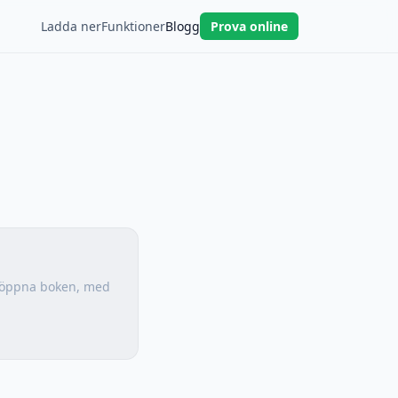
Ladda ner
Funktioner
Blogg
Prova online
n öppna boken, med