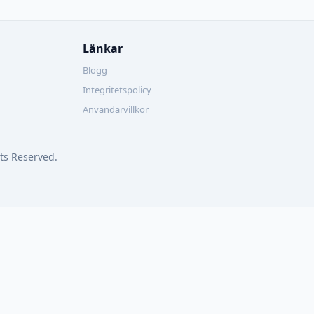
Länkar
Blogg
Integritetspolicy
Användarvillkor
ts Reserved.
體(香港)
English
Deutsch
Русский
Français
한국어
Nederla