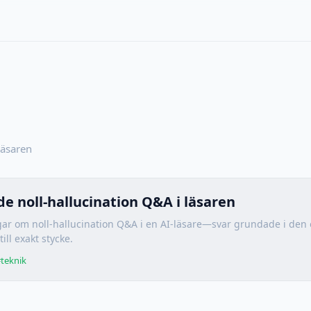
läsaren
e noll-hallucination Q&A i läsaren
gar om noll-hallucination Q&A i en AI-läsare—svar grundade i de
 till exakt stycke.
teknik