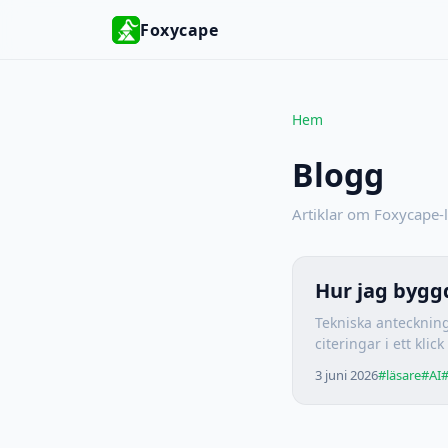
Foxycape
Hem
Blogg
Artiklar om Foxycape-
Hur jag byggd
Tekniska antecknin
citeringar i ett klick
3 juni 2026
#läsare
#AI
#