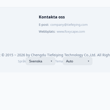
Kontakta oss
E-post:
company@tiefeiying.com
Webbplats:
www.foxycape.com
 © 2015 ~ 2026 by Chengdu Tiefeiying Technology Co.,Ltd. All Righ
中文简体
中文繁體(臺灣)
中文繁
Språk
Tema
Svenska
Auto
▼
▼